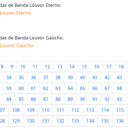
idas de
Banda Louvor Eterno
.
Louvor Eterno
.
idas de
Banda Louvor Gaúcho
.
 Louvor Gaúcho
.
8
9
10
11
12
13
14
15
16
17
18
34
35
36
37
38
39
40
41
42
43
59
60
61
62
63
64
65
66
67
68
84
85
86
87
88
89
90
91
92
93
07
108
109
110
111
112
113
114
115
28
129
130
131
132
133
134
135
136