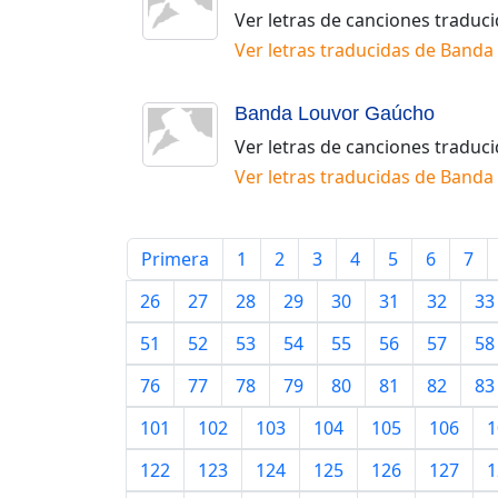
Ver letras de canciones traduc
Ver letras traducidas de
Banda 
Banda Louvor Gaúcho
Ver letras de canciones traduc
Ver letras traducidas de
Banda
Primera
1
2
3
4
5
6
7
26
27
28
29
30
31
32
33
51
52
53
54
55
56
57
58
76
77
78
79
80
81
82
83
101
102
103
104
105
106
1
122
123
124
125
126
127
1