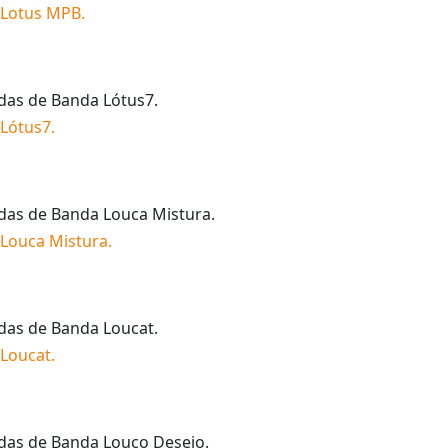
 Lotus MPB
.
idas de
Banda Lótus7
.
Lótus7
.
idas de
Banda Louca Mistura
.
Louca Mistura
.
idas de
Banda Loucat
.
Loucat
.
idas de
Banda Louco Desejo
.