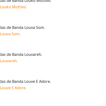
idas de
Banda Louko Mottivo
.
Louko Mottivo
.
idas de
Banda Louva Som
.
 Louva Som
.
idas de
Banda Louvareh
.
 Louvareh
.
idas de
Banda Louve E Adore
.
Louve E Adore
.