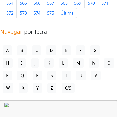
564
565
566
567
568
569
570
571
572
573
574
575
Última
Navegar
por letra
A
B
C
D
E
F
G
H
I
J
K
L
M
N
O
P
Q
R
S
T
U
V
W
X
Y
Z
0/9