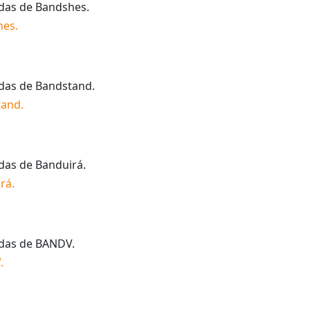
idas de
Bandshes
.
hes
.
idas de
Bandstand
.
tand
.
idas de
Banduirá
.
rá
.
idas de
BANDV
.
V
.