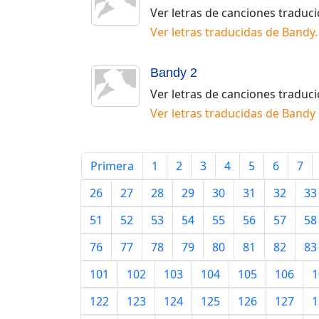
Ver letras de canciones traduc
Ver letras traducidas de
Bandy
.
Bandy 2
Ver letras de canciones traduc
Ver letras traducidas de
Bandy 
Primera
1
2
3
4
5
6
7
26
27
28
29
30
31
32
33
51
52
53
54
55
56
57
58
76
77
78
79
80
81
82
83
101
102
103
104
105
106
1
122
123
124
125
126
127
1