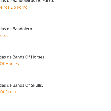
idas de
Bandoleiros Do Forró
.
eiros Do Forró
.
idas de
Bandolero
.
lero
.
idas de
Bands Of Horses
.
Of Horses
.
idas de
Bands Of Skulls
.
Of Skulls
.