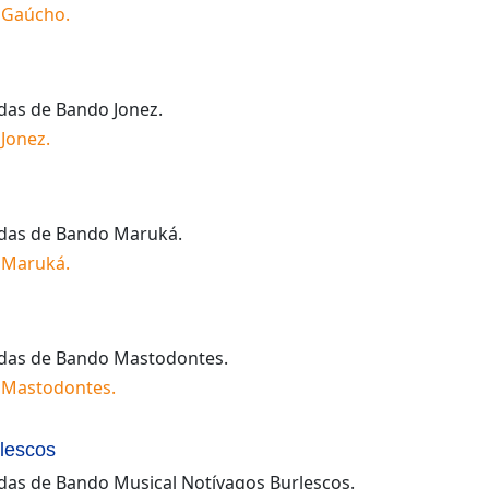
 Gaúcho
.
idas de
Bando Jonez
.
Jonez
.
idas de
Bando Maruká
.
 Maruká
.
idas de
Bando Mastodontes
.
 Mastodontes
.
lescos
idas de
Bando Musical Notívagos Burlescos
.