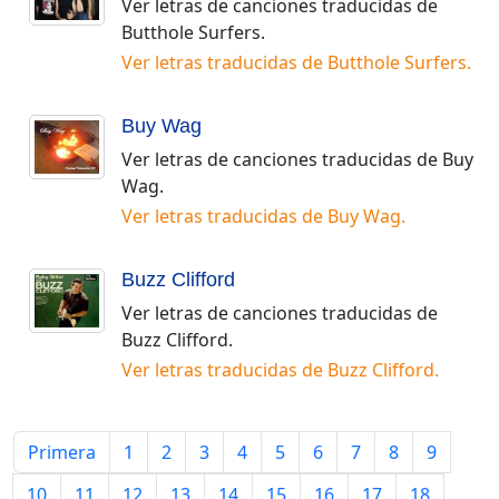
Ver letras de canciones traducidas de
Butthole Surfers
.
Ver letras traducidas de
Butthole Surfers
.
Buy Wag
Ver letras de canciones traducidas de
Buy
Wag
.
Ver letras traducidas de
Buy Wag
.
Buzz Clifford
Ver letras de canciones traducidas de
Buzz Clifford
.
Ver letras traducidas de
Buzz Clifford
.
Primera
1
2
3
4
5
6
7
8
9
10
11
12
13
14
15
16
17
18