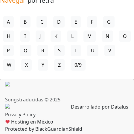
Navegar
por letra
A
B
C
D
E
F
G
H
I
J
K
L
M
N
O
P
Q
R
S
T
U
V
W
X
Y
Z
0/9
Songstraducidas © 2025
Desarrollado por Datalus
Privacy Policy
♥
Hosting en México
Protected by BlackGuardianShield