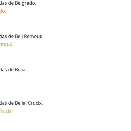
idas de
Belgrado
.
do
.
idas de
Beli Remour
.
emour
.
idas de
Belial
.
idas de
Belial Crucix
.
Crucix
.