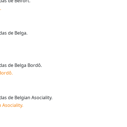
idas de
Belfort
.
.
idas de
Belga
.
idas de
Belga Bordô
.
Bordô
.
idas de
Belgian Asociality
.
 Asociality
.