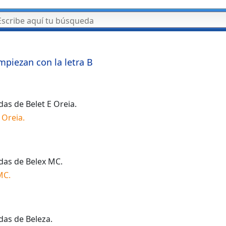
mpiezan con la letra
B
idas de
Belet E Oreia
.
E Oreia
.
idas de
Belex MC
.
MC
.
idas de
Beleza
.