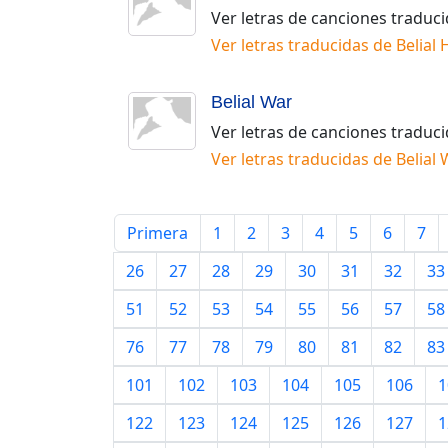
Ver letras de canciones traduc
Ver letras traducidas de
Belial
Belial War
Ver letras de canciones traduc
Ver letras traducidas de
Belial 
Primera
1
2
3
4
5
6
7
26
27
28
29
30
31
32
33
51
52
53
54
55
56
57
58
76
77
78
79
80
81
82
83
101
102
103
104
105
106
1
122
123
124
125
126
127
1