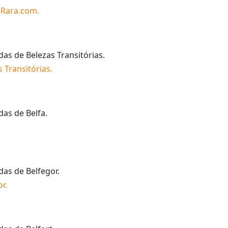
 Rara.com
.
idas de
Belezas Transitórias
.
s Transitórias
.
idas de
Belfa
.
idas de
Belfegor
.
or
.