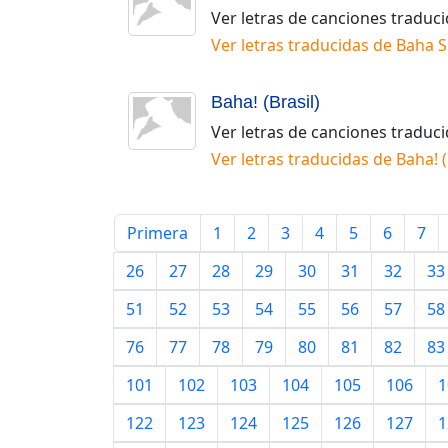
Ver letras de canciones traduc
Ver letras traducidas de
Baha S
Baha! (Brasil)
Ver letras de canciones traduc
Ver letras traducidas de
Baha! (
Primera
1
2
3
4
5
6
7
26
27
28
29
30
31
32
33
51
52
53
54
55
56
57
58
76
77
78
79
80
81
82
83
101
102
103
104
105
106
1
122
123
124
125
126
127
1