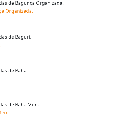
idas de
Bagunça Organizada
.
ça Organizada
.
idas de
Baguri
.
.
idas de
Baha
.
idas de
Baha Men
.
Men
.