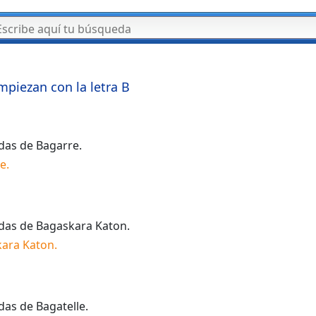
mpiezan con la letra
B
idas de
Bagarre
.
re
.
idas de
Bagaskara Katon
.
ara Katon
.
idas de
Bagatelle
.