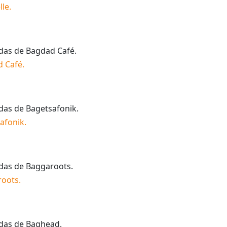
lle
.
idas de
Bagdad Café
.
d Café
.
idas de
Bagetsafonik
.
afonik
.
idas de
Baggaroots
.
roots
.
idas de
Baghead
.