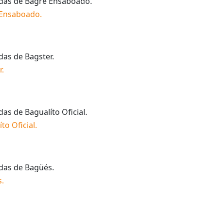
idas de
Bagre Ensaboado
.
 Ensaboado
.
idas de
Bagster
.
r
.
idas de
Bagualíto Oficial
.
to Oficial
.
idas de
Bagüés
.
s
.