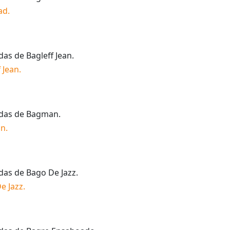
ad
.
idas de
Bagleff Jean
.
 Jean
.
idas de
Bagman
.
an
.
idas de
Bago De Jazz
.
e Jazz
.