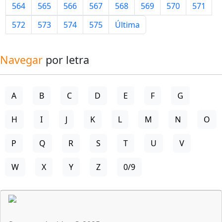
564
565
566
567
568
569
570
571
572
573
574
575
Última
Navegar
por letra
A
B
C
D
E
F
G
H
I
J
K
L
M
N
O
P
Q
R
S
T
U
V
W
X
Y
Z
0/9