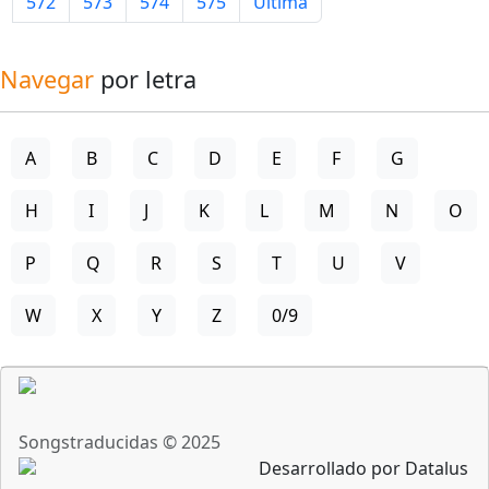
572
573
574
575
Última
Navegar
por letra
A
B
C
D
E
F
G
H
I
J
K
L
M
N
O
P
Q
R
S
T
U
V
W
X
Y
Z
0/9
Songstraducidas © 2025
Desarrollado por Datalus