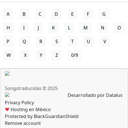
A
B
C
D
E
F
G
H
I
J
K
L
M
N
O
P
Q
R
S
T
U
V
W
X
Y
Z
0/9
Songstraducidas © 2025
Desarrollado por Datalus
Privacy Policy
♥
Hosting en México
Protected by BlackGuardianShield
Remove account