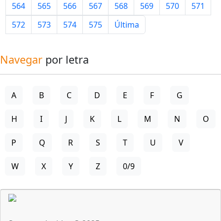
564
565
566
567
568
569
570
571
572
573
574
575
Última
Navegar
por letra
A
B
C
D
E
F
G
H
I
J
K
L
M
N
O
P
Q
R
S
T
U
V
W
X
Y
Z
0/9