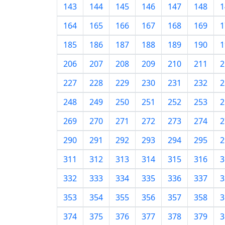
143
144
145
146
147
148
1
164
165
166
167
168
169
1
185
186
187
188
189
190
1
206
207
208
209
210
211
2
227
228
229
230
231
232
2
248
249
250
251
252
253
2
269
270
271
272
273
274
2
290
291
292
293
294
295
2
311
312
313
314
315
316
3
332
333
334
335
336
337
3
353
354
355
356
357
358
3
374
375
376
377
378
379
3