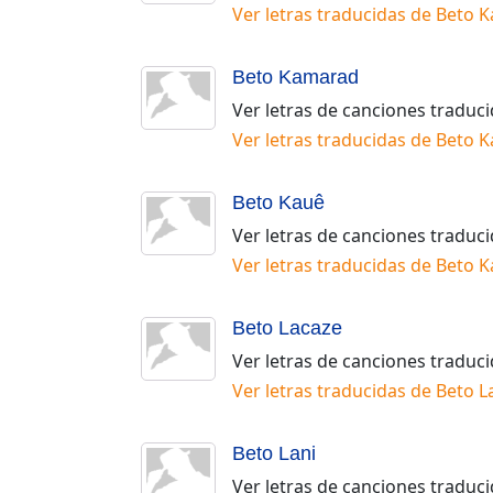
Ver letras traducidas de
Beto K
Beto Kamarad
Ver letras de canciones traduc
Ver letras traducidas de
Beto 
Beto Kauê
Ver letras de canciones traduc
Ver letras traducidas de
Beto K
Beto Lacaze
Ver letras de canciones traduc
Ver letras traducidas de
Beto L
Beto Lani
Ver letras de canciones traduc