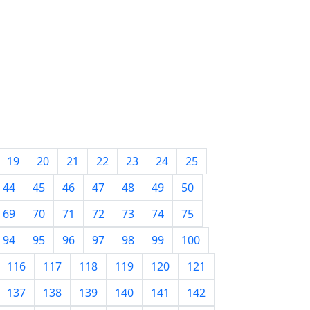
19
20
21
22
23
24
25
44
45
46
47
48
49
50
69
70
71
72
73
74
75
94
95
96
97
98
99
100
116
117
118
119
120
121
137
138
139
140
141
142