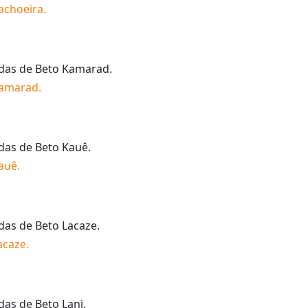
achoeira
.
idas de
Beto Kamarad
.
Kamarad
.
idas de
Beto Kauê
.
auê
.
idas de
Beto Lacaze
.
acaze
.
idas de
Beto Lani
.