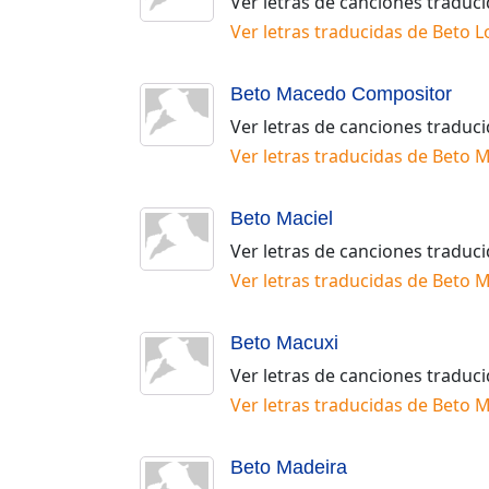
Ver letras de canciones traduc
Ver letras traducidas de
Beto L
Beto Macedo Compositor
Ver letras de canciones traduc
Ver letras traducidas de
Beto 
Beto Maciel
Ver letras de canciones traduc
Ver letras traducidas de
Beto M
Beto Macuxi
Ver letras de canciones traduc
Ver letras traducidas de
Beto M
Beto Madeira