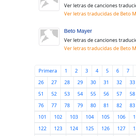
Ver letras de canciones traduc
Ver letras traducidas de
Beto 
Beto Mayer
Ver letras de canciones traduc
Ver letras traducidas de
Beto M
Primera
1
2
3
4
5
6
7
26
27
28
29
30
31
32
33
51
52
53
54
55
56
57
58
76
77
78
79
80
81
82
83
101
102
103
104
105
106
1
122
123
124
125
126
127
1