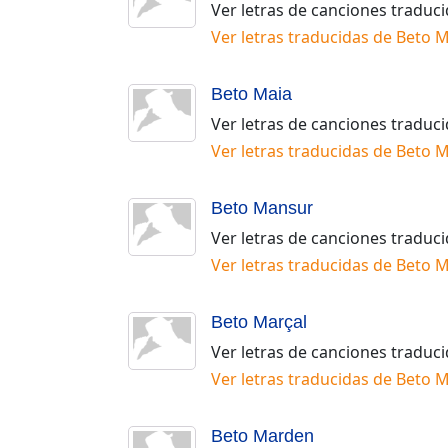
Ver letras de canciones traduc
Ver letras traducidas de
Beto M
Beto Maia
Ver letras de canciones traduc
Ver letras traducidas de
Beto M
Beto Mansur
Ver letras de canciones traduc
Ver letras traducidas de
Beto M
Beto Marçal
Ver letras de canciones traduc
Ver letras traducidas de
Beto M
Beto Marden