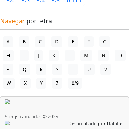
572
573
574
575
Última
Navegar
por letra
A
B
C
D
E
F
G
H
I
J
K
L
M
N
O
P
Q
R
S
T
U
V
W
X
Y
Z
0/9
Songstraducidas © 2025
Desarrollado por Datalus