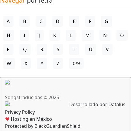
Navegar
por letra
A
B
C
D
E
F
G
H
I
J
K
L
M
N
O
P
Q
R
S
T
U
V
W
X
Y
Z
0/9
Songstraducidas © 2025
Desarrollado por Datalus
Privacy Policy
♥
Hosting en México
Protected by BlackGuardianShield