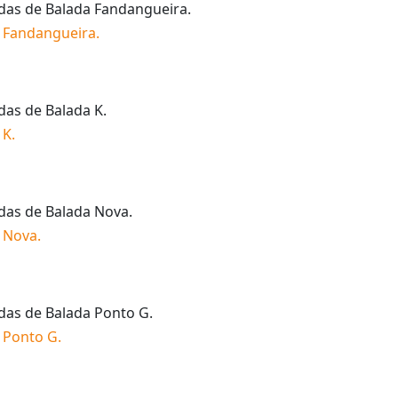
idas de
Balada Fandangueira
.
 Fandangueira
.
idas de
Balada K
.
 K
.
idas de
Balada Nova
.
 Nova
.
idas de
Balada Ponto G
.
 Ponto G
.