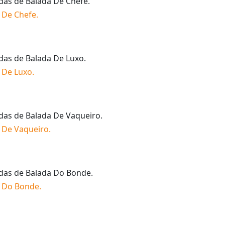
idas de
Balada De Chefe
.
 De Chefe
.
idas de
Balada De Luxo
.
 De Luxo
.
idas de
Balada De Vaqueiro
.
 De Vaqueiro
.
idas de
Balada Do Bonde
.
 Do Bonde
.