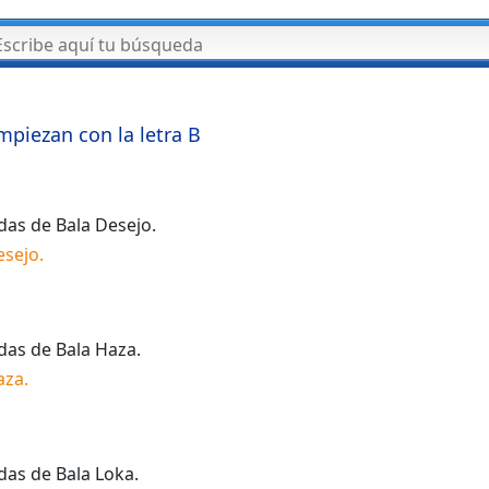
mpiezan con la letra
B
idas de
Bala Desejo
.
esejo
.
idas de
Bala Haza
.
aza
.
idas de
Bala Loka
.