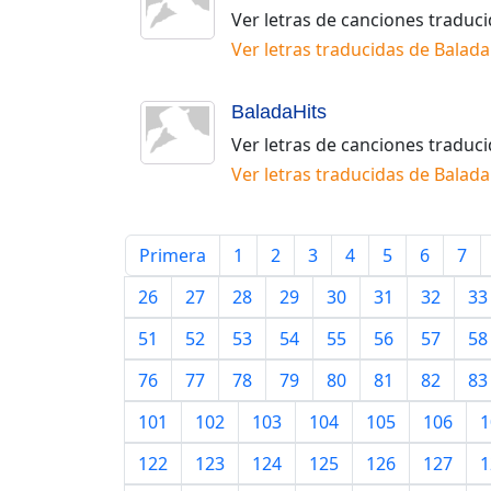
Ver letras de canciones traduc
Ver letras traducidas de
Balada
BaladaHits
Ver letras de canciones traduc
Ver letras traducidas de
Balada
Primera
1
2
3
4
5
6
7
26
27
28
29
30
31
32
33
51
52
53
54
55
56
57
58
76
77
78
79
80
81
82
83
101
102
103
104
105
106
1
122
123
124
125
126
127
1