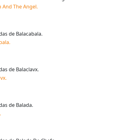
 And The Angel
.
idas de
Balacabala
.
bala
.
idas de
Balaclavx
.
avx
.
idas de
Balada
.
.