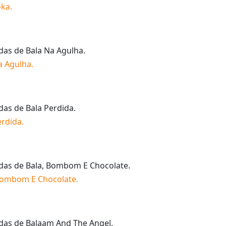
oka
.
idas de
Bala Na Agulha
.
a Agulha
.
idas de
Bala Perdida
.
erdida
.
idas de
Bala, Bombom E Chocolate
.
Bombom E Chocolate
.
idas de
Balaam And The Angel
.