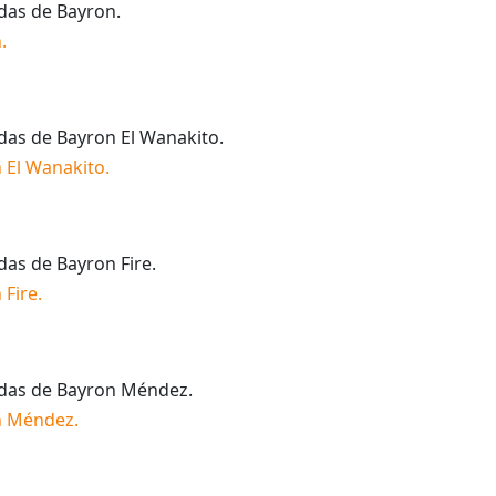
idas de
Bayron
.
n
.
idas de
Bayron El Wanakito
.
 El Wanakito
.
idas de
Bayron Fire
.
 Fire
.
idas de
Bayron Méndez
.
n Méndez
.