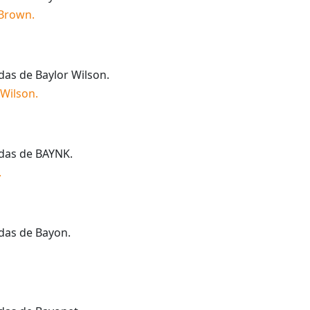
 Brown
.
idas de
Baylor Wilson
.
 Wilson
.
idas de
BAYNK
.
.
idas de
Bayon
.