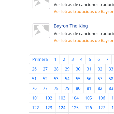
Ver letras de canciones traduc
Ver letras traducidas de
Bayro
Bayron The King
Ver letras de canciones traduc
Ver letras traducidas de
Bayron
Primera
1
2
3
4
5
6
7
26
27
28
29
30
31
32
33
51
52
53
54
55
56
57
58
76
77
78
79
80
81
82
83
101
102
103
104
105
106
1
122
123
124
125
126
127
1