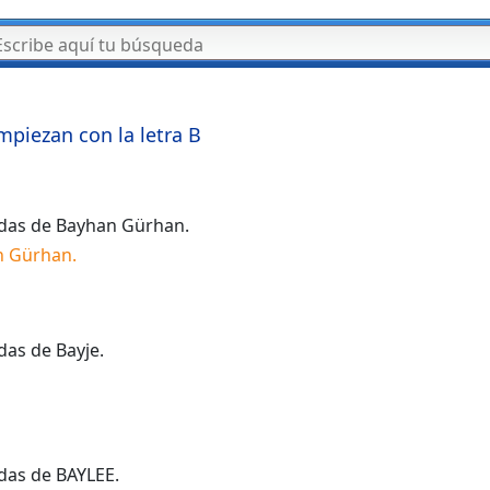
mpiezan con la letra
B
idas de
Bayhan Gürhan
.
n Gürhan
.
idas de
Bayje
.
idas de
BAYLEE
.