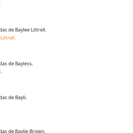
E
.
idas de
Baylee Littrell
.
Littrell
.
idas de
Bayless
.
s
.
idas de
Bayli
.
idas de
Baylie Brown
.