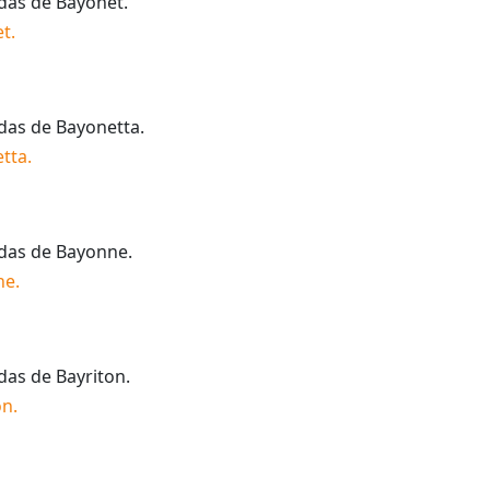
idas de
Bayonet
.
et
.
idas de
Bayonetta
.
tta
.
idas de
Bayonne
.
ne
.
idas de
Bayriton
.
on
.