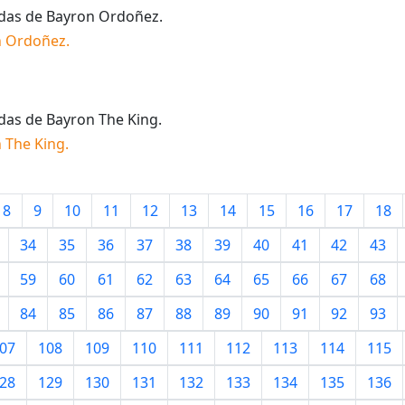
idas de
Bayron Ordoñez
.
n Ordoñez
.
idas de
Bayron The King
.
 The King
.
8
9
10
11
12
13
14
15
16
17
18
34
35
36
37
38
39
40
41
42
43
59
60
61
62
63
64
65
66
67
68
84
85
86
87
88
89
90
91
92
93
07
108
109
110
111
112
113
114
115
28
129
130
131
132
133
134
135
136