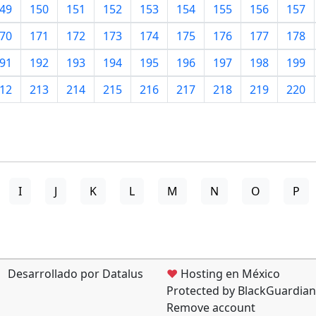
49
150
151
152
153
154
155
156
157
70
171
172
173
174
175
176
177
178
91
192
193
194
195
196
197
198
199
12
213
214
215
216
217
218
219
220
I
J
K
L
M
N
O
P
Desarrollado por Datalus
♥
Hosting en México
Protected by BlackGuardian
Remove account