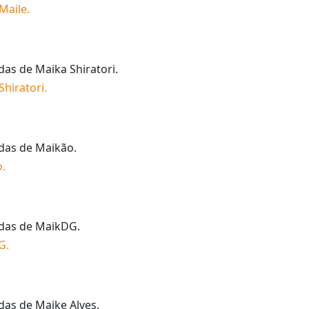
Maile
.
idas de
Maika Shiratori
.
Shiratori
.
idas de
Maikão
.
o
.
idas de
MaikDG
.
G
.
idas de
Maike Alves
.