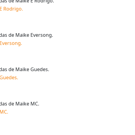
idas de
Maike E Rodrigo
.
E Rodrigo
.
idas de
Maike Eversong
.
Eversong
.
idas de
Maike Guedes
.
 Guedes
.
idas de
Maike MC
.
 MC
.