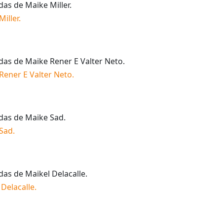
idas de
Maike Miller
.
Miller
.
idas de
Maike Rener E Valter Neto
.
Rener E Valter Neto
.
idas de
Maike Sad
.
Sad
.
idas de
Maikel Delacalle
.
 Delacalle
.