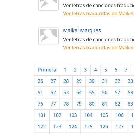
Ver letras de canciones traduc
Ver letras traducidas de
Maikel
Maikel Marques
Ver letras de canciones traduc
Ver letras traducidas de
Maike
Primera
1
2
3
4
5
6
7
26
27
28
29
30
31
32
33
51
52
53
54
55
56
57
58
76
77
78
79
80
81
82
83
101
102
103
104
105
106
1
122
123
124
125
126
127
1