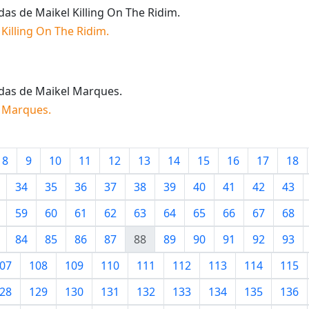
idas de
Maikel Killing On The Ridim
.
 Killing On The Ridim
.
idas de
Maikel Marques
.
l Marques
.
8
9
10
11
12
13
14
15
16
17
18
34
35
36
37
38
39
40
41
42
43
59
60
61
62
63
64
65
66
67
68
84
85
86
87
88
89
90
91
92
93
07
108
109
110
111
112
113
114
115
28
129
130
131
132
133
134
135
136