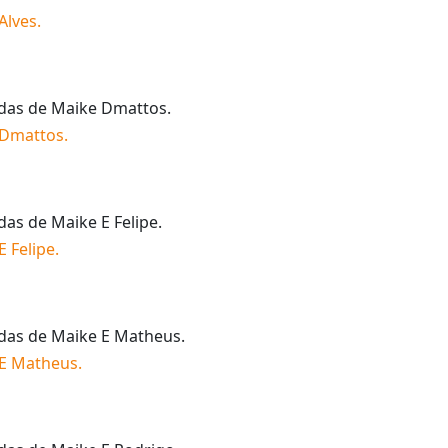
Alves
.
idas de
Maike Dmattos
.
 Dmattos
.
idas de
Maike E Felipe
.
E Felipe
.
idas de
Maike E Matheus
.
E Matheus
.