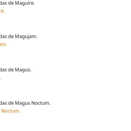
idas de
Maguire
.
re
.
idas de
Magujam
.
am
.
idas de
Magus
.
.
idas de
Magus Noctum
.
 Noctum
.