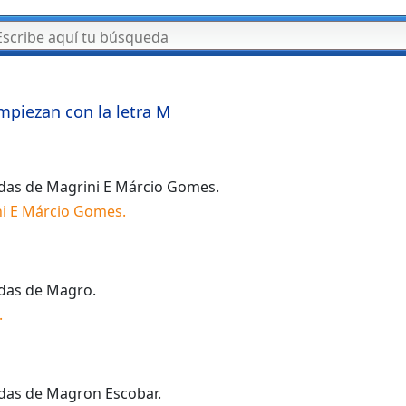
mpiezan con la letra
M
idas de
Magrini E Márcio Gomes
.
i E Márcio Gomes
.
idas de
Magro
.
.
idas de
Magron Escobar
.