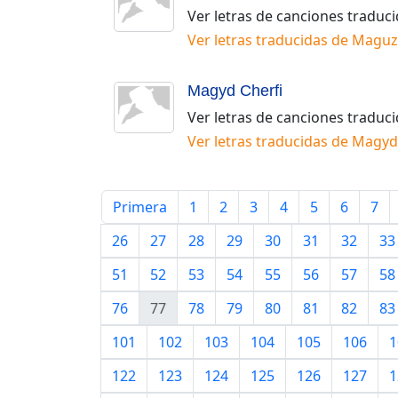
Ver letras de canciones traduc
Ver letras traducidas de
Maguz
Magyd Cherfi
Ver letras de canciones traduc
Ver letras traducidas de
Magyd 
Primera
1
2
3
4
5
6
7
26
27
28
29
30
31
32
33
51
52
53
54
55
56
57
58
76
77
78
79
80
81
82
83
101
102
103
104
105
106
1
122
123
124
125
126
127
1