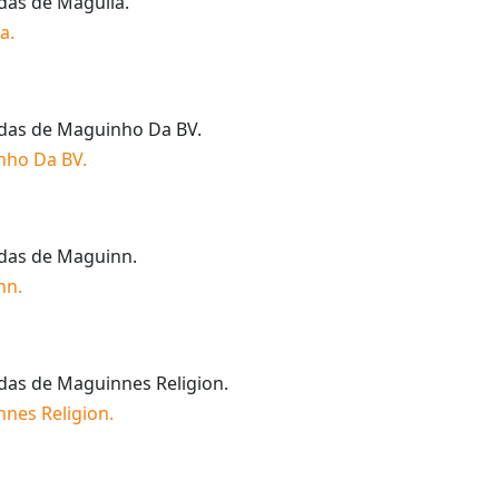
idas de
Maguila
.
la
.
idas de
Maguinho Da BV
.
nho Da BV
.
idas de
Maguinn
.
nn
.
idas de
Maguinnes Religion
.
nes Religion
.