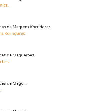
nics
.
idas de
Magtens Korridorer
.
s Korridorer
.
idas de
Magüerbes
.
rbes
.
idas de
Maguii
.
.