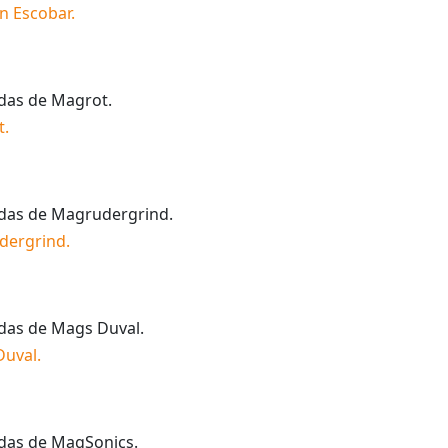
n Escobar
.
idas de
Magrot
.
t
.
idas de
Magrudergrind
.
dergrind
.
idas de
Mags Duval
.
Duval
.
idas de
MagSonics
.