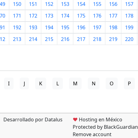
49
150
151
152
153
154
155
156
157
70
171
172
173
174
175
176
177
178
91
192
193
194
195
196
197
198
199
12
213
214
215
216
217
218
219
220
I
J
K
L
M
N
O
P
Desarrollado por Datalus
♥
Hosting en México
Protected by BlackGuardian
Remove account