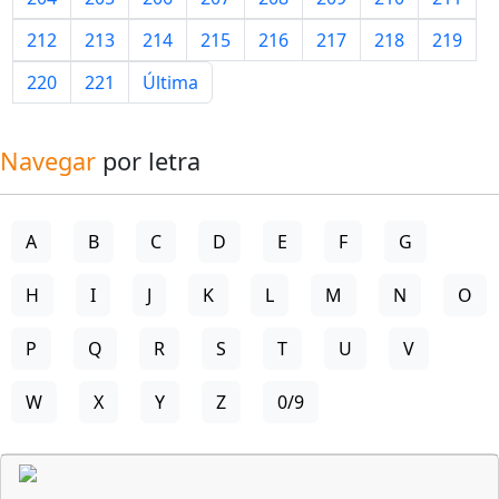
212
213
214
215
216
217
218
219
220
221
Última
Navegar
por letra
A
B
C
D
E
F
G
H
I
J
K
L
M
N
O
P
Q
R
S
T
U
V
W
X
Y
Z
0/9