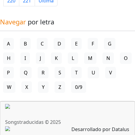
220
221
Última
Navegar
por letra
A
B
C
D
E
F
G
H
I
J
K
L
M
N
O
P
Q
R
S
T
U
V
W
X
Y
Z
0/9
Songstraducidas © 2025
Desarrollado por Datalus