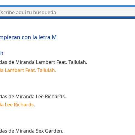
mpiezan con la letra
M
ah
idas de
Miranda Lambert Feat. Tallulah
.
a Lambert Feat. Tallulah
.
idas de
Miranda Lee Richards
.
a Lee Richards
.
idas de
Miranda Sex Garden
.