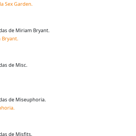
a Sex Garden
.
idas de
Miriam Bryant
.
 Bryant
.
idas de
Misc
.
idas de
Miseuphoria
.
phoria
.
idas de
Misfits
.