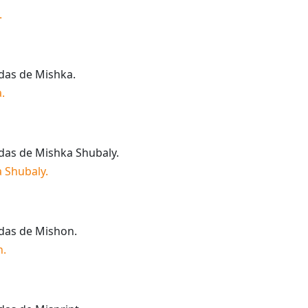
.
idas de
Mishka
.
a
.
idas de
Mishka Shubaly
.
 Shubaly
.
idas de
Mishon
.
n
.