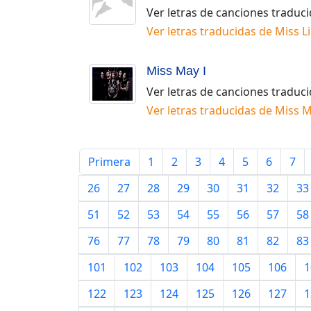
Ver letras de canciones traduc
Ver letras traducidas de
Miss Li
Miss May I
Ver letras de canciones traduc
Ver letras traducidas de
Miss M
Primera
1
2
3
4
5
6
7
26
27
28
29
30
31
32
33
51
52
53
54
55
56
57
58
76
77
78
79
80
81
82
83
101
102
103
104
105
106
1
122
123
124
125
126
127
1