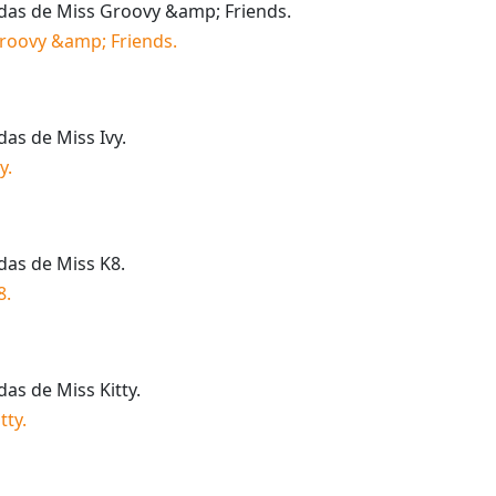
idas de
Miss Groovy &amp; Friends
.
roovy &amp; Friends
.
idas de
Miss Ivy
.
y
.
idas de
Miss K8
.
8
.
idas de
Miss Kitty
.
tty
.