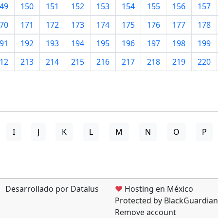
49
150
151
152
153
154
155
156
157
70
171
172
173
174
175
176
177
178
91
192
193
194
195
196
197
198
199
12
213
214
215
216
217
218
219
220
I
J
K
L
M
N
O
P
Desarrollado por Datalus
♥
Hosting en México
Protected by BlackGuardian
Remove account