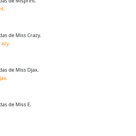
idas de
Misprint
.
nt
.
idas de
Miss Crazy
.
razy
.
idas de
Miss Djax
.
jax
.
idas de
Miss E
.