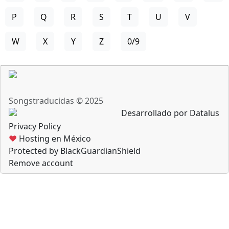
P
Q
R
S
T
U
V
W
X
Y
Z
0/9
Songstraducidas © 2025
Desarrollado por Datalus
Privacy Policy
♥
Hosting en México
Protected by BlackGuardianShield
Remove account