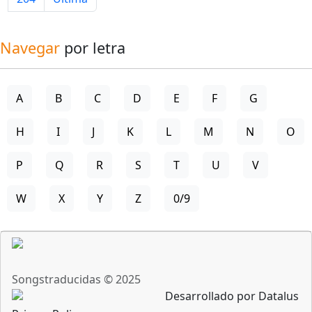
Navegar
por letra
A
B
C
D
E
F
G
H
I
J
K
L
M
N
O
P
Q
R
S
T
U
V
W
X
Y
Z
0/9
Songstraducidas © 2025
Desarrollado por Datalus