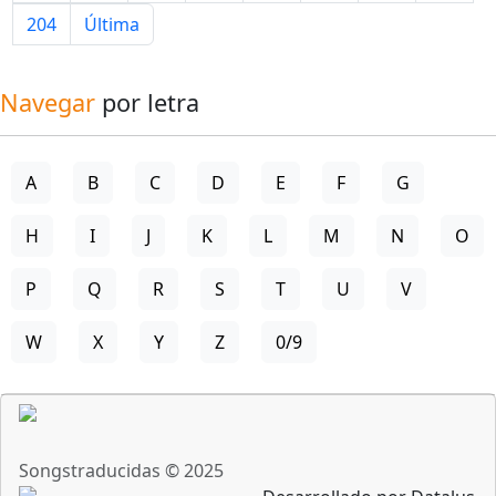
204
Última
Navegar
por letra
A
B
C
D
E
F
G
H
I
J
K
L
M
N
O
P
Q
R
S
T
U
V
W
X
Y
Z
0/9
Songstraducidas © 2025