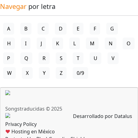
Navegar
por letra
A
B
C
D
E
F
G
H
I
J
K
L
M
N
O
P
Q
R
S
T
U
V
W
X
Y
Z
0/9
Songstraducidas © 2025
Desarrollado por Datalus
Privacy Policy
♥
Hosting en México