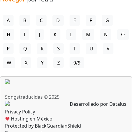
A
B
C
D
E
F
G
H
I
J
K
L
M
N
O
P
Q
R
S
T
U
V
W
X
Y
Z
0/9
Songstraducidas © 2025
Desarrollado por Datalus
Privacy Policy
♥
Hosting en México
Protected by BlackGuardianShield