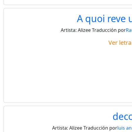
A quoi reve u
Artista:
Alizee
Traducción por
Ra
Ver letr
deco
Artista:
Alizee
Traducción por
luis a