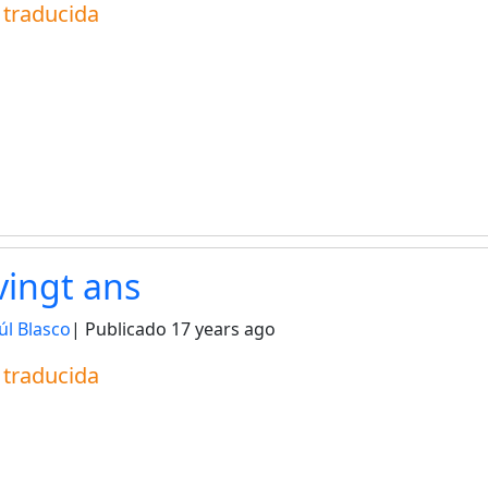
a traducida
 vingt ans
úl Blasco
| Publicado
17 years ago
a traducida