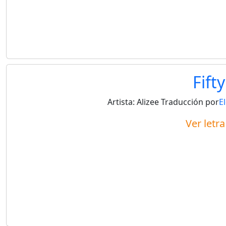
Fifty
Artista:
Alizee
Traducción por
E
Ver letr