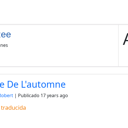
zee
ones
e De L'automne
Robert
| Publicado
17 years ago
a traducida