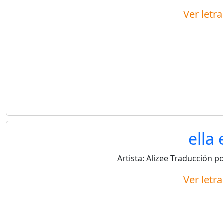
Ver letr
ella e
Artista:
Alizee
Traducción p
Ver letr