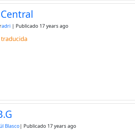
Central
r
adri
| Publicado
17 years ago
a traducida
B.G
úl Blasco
| Publicado
17 years ago