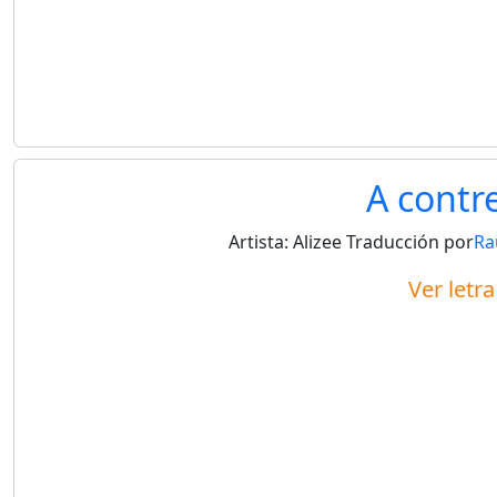
A contr
Artista:
Alizee
Traducción por
Ra
Ver letr