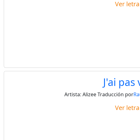
Ver letr
J'ai pas
Artista:
Alizee
Traducción por
Ra
Ver letr