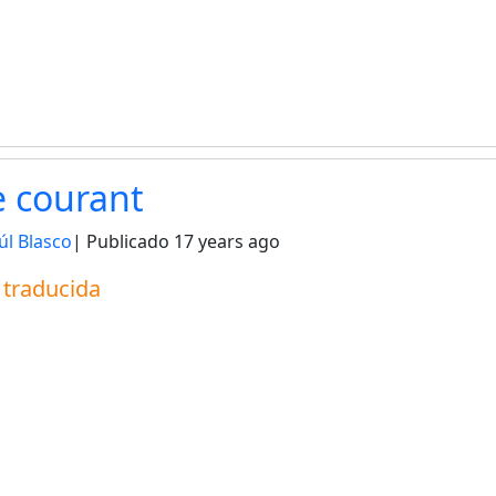
e courant
úl Blasco
| Publicado
17 years ago
a traducida