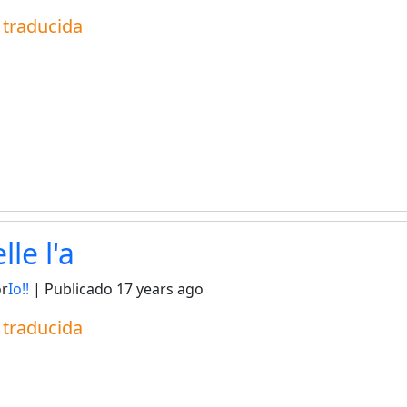
a traducida
lle l'a
or
Io!!
| Publicado
17 years ago
a traducida