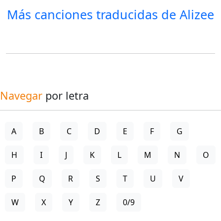
Más canciones traducidas de
Alizee
Navegar
por letra
A
B
C
D
E
F
G
H
I
J
K
L
M
N
O
P
Q
R
S
T
U
V
W
X
Y
Z
0/9