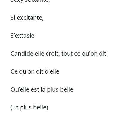
Si excitante,
S’extasie
Candide elle croit, tout ce qu'on dit
Ce qu'on dit d'elle
Qu’elle est la plus belle
(La plus belle)