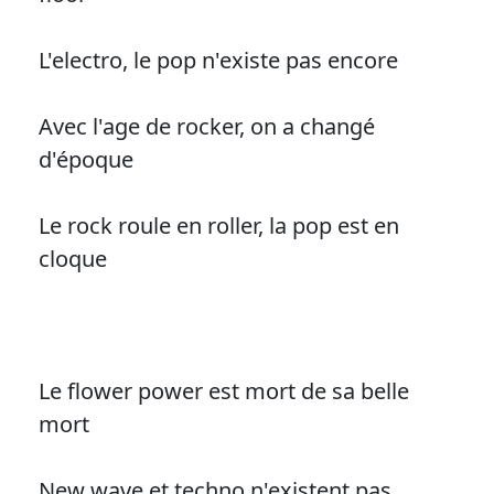
L'electro, le pop n'existe pas encore
Avec l'age de rocker, on a changé
d'époque
Le rock roule en roller, la pop est en
cloque
Le flower power est mort de sa belle
mort
New wave et techno n'existent pas