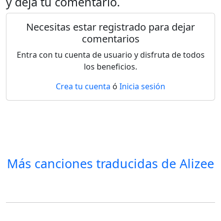
y deja tu comentario.
Necesitas estar registrado para dejar
comentarios
Entra con tu cuenta de usuario y disfruta de todos
los beneficios.
Crea tu cuenta
ó
Inicia sesión
Más canciones traducidas de
Alizee