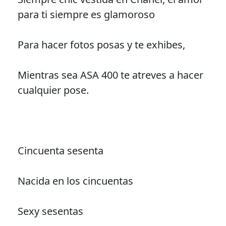
para ti siempre es glamoroso
Para hacer fotos posas y te exhibes,
Mientras sea ASA 400 te atreves a hacer
cualquier pose.
Cincuenta sesenta
Nacida en los cincuentas
Sexy sesentas