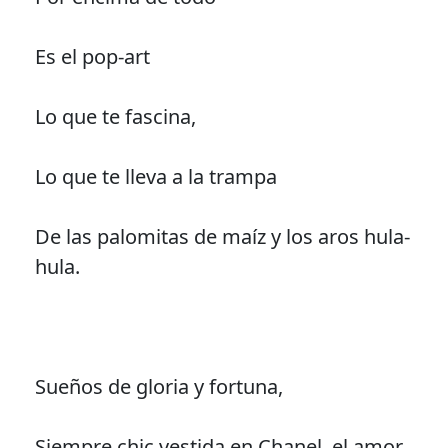
Es el pop-art
Lo que te fascina,
Lo que te lleva a la trampa
De las palomitas de maíz y los aros hula-
hula.
Sueños de gloria y fortuna,
Siempre chic vestida en Chanel, el amor