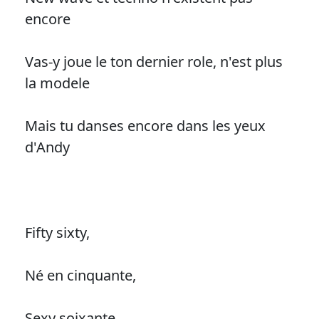
encore
Vas-y joue le ton dernier role, n'est plus
la modele
Mais tu danses encore dans les yeux
d'Andy
Fifty sixty,
Né en cinquante,
Sexy soixante,