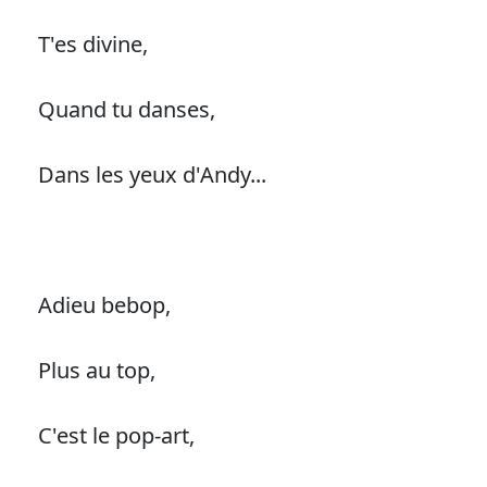
T'es divine,
Quand tu danses,
Dans les yeux d'Andy...
Adieu bebop,
Plus au top,
C'est le pop-art,