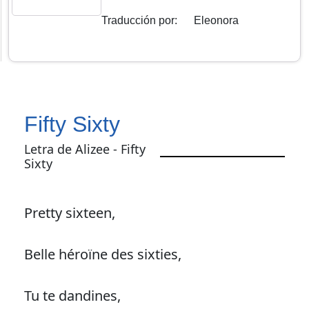
Traducción por
:
Eleonora
Fifty Sixty
Letra de Alizee - Fifty
Sixty
Pretty sixteen,
Belle héroïne des sixties,
Tu te dandines,