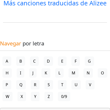
Más canciones traducidas de
Alizee
Navegar
por letra
A
B
C
D
E
F
G
H
I
J
K
L
M
N
O
P
Q
R
S
T
U
V
W
X
Y
Z
0/9