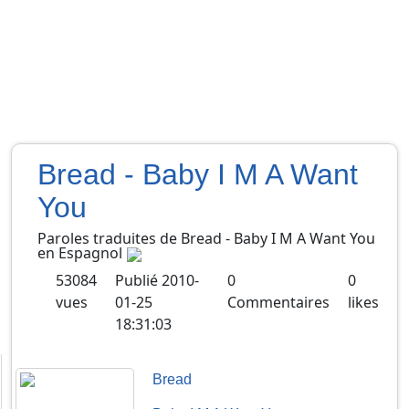
Bread - Baby I M A Want
You
Paroles traduites de
Bread
-
Baby I M A Want You
en
Espagnol
53084
Publié
2010-
0
0
vues
01-25
Commentaires
likes
18:31:03
Bread