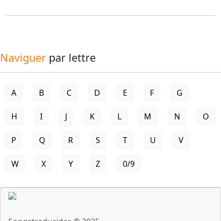
Naviguer
par lettre
A
B
C
D
E
F
G
H
I
J
K
L
M
N
O
P
Q
R
S
T
U
V
W
X
Y
Z
0/9