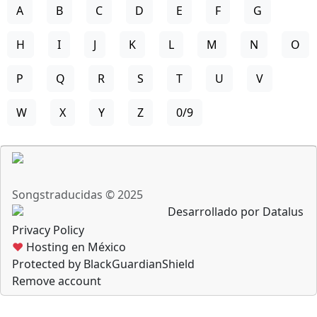
A
B
C
D
E
F
G
H
I
J
K
L
M
N
O
P
Q
R
S
T
U
V
W
X
Y
Z
0/9
Songstraducidas © 2025
Desarrollado por Datalus
Privacy Policy
♥
Hosting en México
Protected by BlackGuardianShield
Remove account