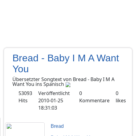
Bread - Baby I M A Want
You
Übersetzter Songtext von
Bread
-
Baby I M A
Want You
ins
Spanisch
53093
Veröffentlicht
0
0
Hits
2010-01-25
Kommentare
likes
18:31:03
Bread