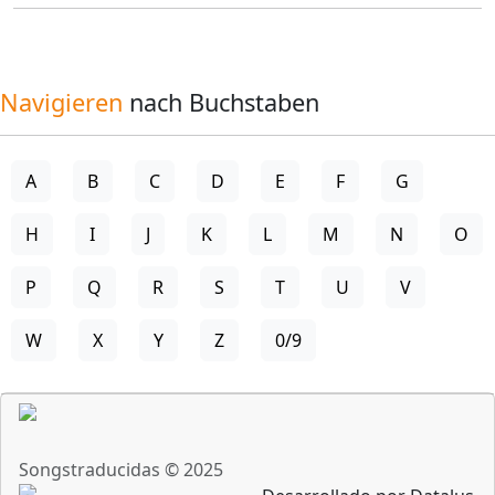
Navigieren
nach Buchstaben
A
B
C
D
E
F
G
H
I
J
K
L
M
N
O
P
Q
R
S
T
U
V
W
X
Y
Z
0/9
Songstraducidas © 2025