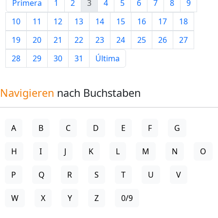
Primera
1
2
3
4
5
6
7
8
9
10
11
12
13
14
15
16
17
18
19
20
21
22
23
24
25
26
27
28
29
30
31
Última
Navigieren
nach Buchstaben
A
B
C
D
E
F
G
H
I
J
K
L
M
N
O
P
Q
R
S
T
U
V
W
X
Y
Z
0/9