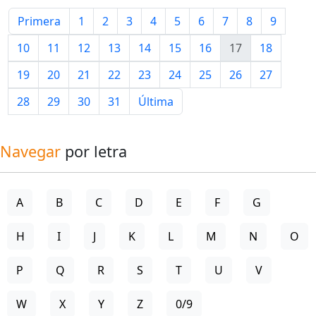
Primera
1
2
3
4
5
6
7
8
9
10
11
12
13
14
15
16
17
18
19
20
21
22
23
24
25
26
27
28
29
30
31
Última
Navegar
por letra
A
B
C
D
E
F
G
H
I
J
K
L
M
N
O
P
Q
R
S
T
U
V
W
X
Y
Z
0/9