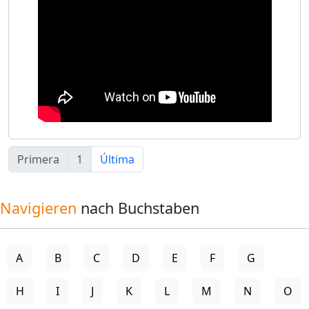
Primera
1
Última
Navigieren
nach Buchstaben
A
B
C
D
E
F
G
H
I
J
K
L
M
N
O