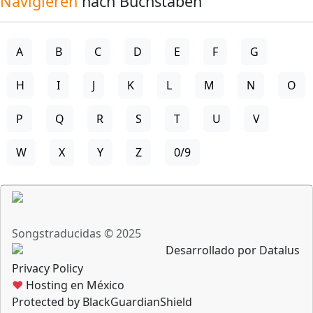
Navigieren
nach Buchstaben
A
B
C
D
E
F
G
H
I
J
K
L
M
N
O
P
Q
R
S
T
U
V
W
X
Y
Z
0/9
Songstraducidas © 2025
Desarrollado por Datalus
Privacy Policy
♥
Hosting en México
Protected by BlackGuardianShield