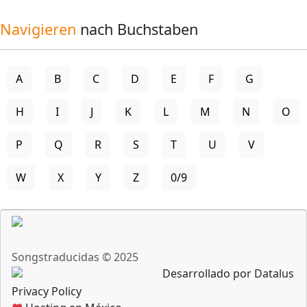
Navigieren
nach Buchstaben
A
B
C
D
E
F
G
H
I
J
K
L
M
N
O
P
Q
R
S
T
U
V
W
X
Y
Z
0/9
Songstraducidas © 2025
Desarrollado por Datalus
Privacy Policy