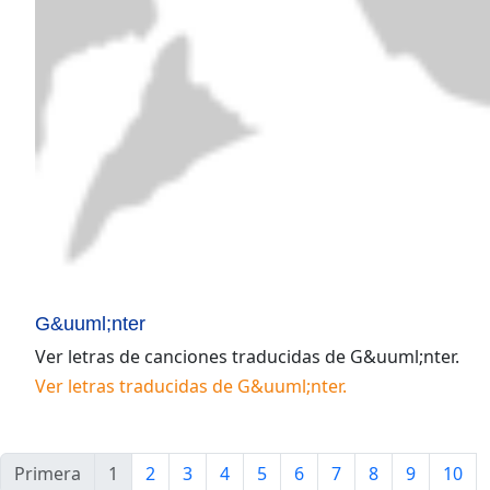
G&uuml;nter
Ver letras de canciones traducidas de
G&uuml;nter
.
Ver letras traducidas de
G&uuml;nter
.
Primera
1
2
3
4
5
6
7
8
9
10