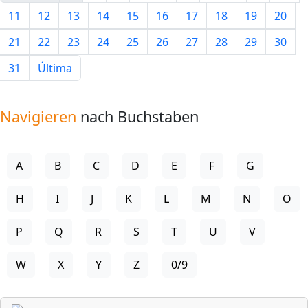
11
12
13
14
15
16
17
18
19
20
21
22
23
24
25
26
27
28
29
30
31
Última
Navigieren
nach Buchstaben
A
B
C
D
E
F
G
H
I
J
K
L
M
N
O
P
Q
R
S
T
U
V
W
X
Y
Z
0/9