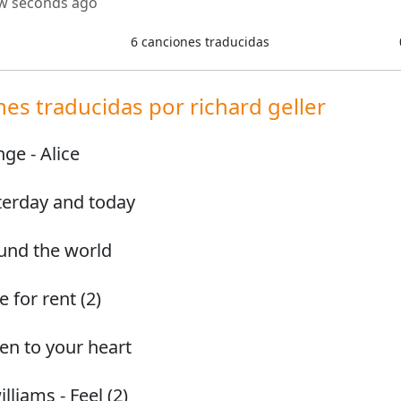
ew seconds ago
s
6
canciones traducidas
nes traducidas por
richard geller
inge
-
Alice
terday and today
und the world
fe for rent (2)
ten to your heart
illiams
-
Feel (2)