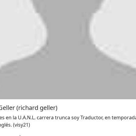
eller (richard geller)
yes en la U.A.N.L. carrera trunca soy Traductor, en temporad
nglés. (visy21)