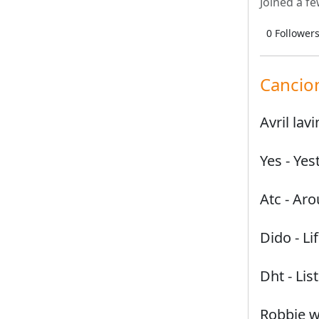
Joined
a f
0
Follower
Cancio
Avril lav
Yes
-
Yes
Atc
-
Aro
Dido
-
Li
Dht
-
Lis
Robbie w