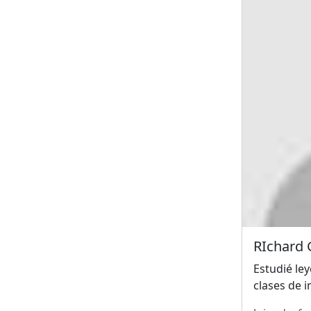
RIchard G
Estudié le
clases de i