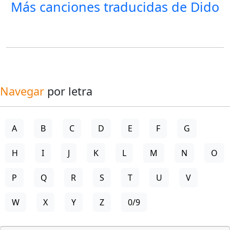
Más canciones traducidas de
Dido
Navegar
por letra
A
B
C
D
E
F
G
H
I
J
K
L
M
N
O
P
Q
R
S
T
U
V
W
X
Y
Z
0/9