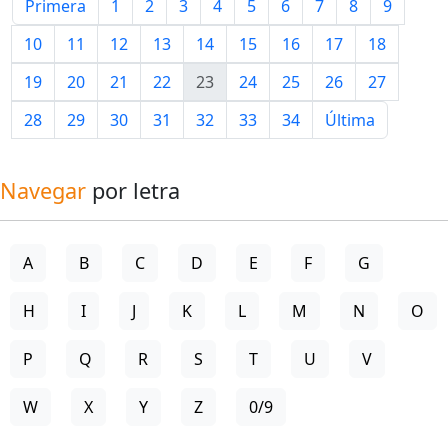
Primera
1
2
3
4
5
6
7
8
9
10
11
12
13
14
15
16
17
18
19
20
21
22
23
24
25
26
27
28
29
30
31
32
33
34
Última
Navegar
por letra
A
B
C
D
E
F
G
H
I
J
K
L
M
N
O
P
Q
R
S
T
U
V
W
X
Y
Z
0/9