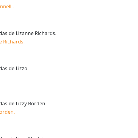
nnelli
.
idas de
Lizanne Richards
.
e Richards
.
idas de
Lizzo
.
idas de
Lizzy Borden
.
Borden
.