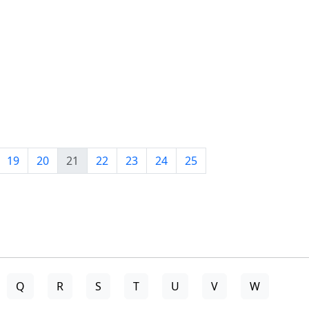
19
20
21
22
23
24
25
Q
R
S
T
U
V
W