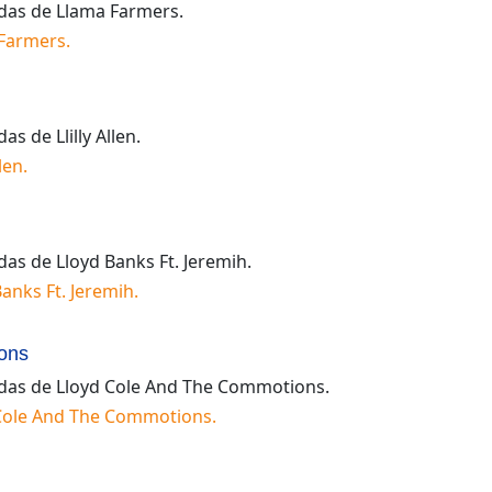
idas de
Llama Farmers
.
Farmers
.
idas de
Llilly Allen
.
llen
.
idas de
Lloyd Banks Ft. Jeremih
.
Banks Ft. Jeremih
.
ons
idas de
Lloyd Cole And The Commotions
.
Cole And The Commotions
.