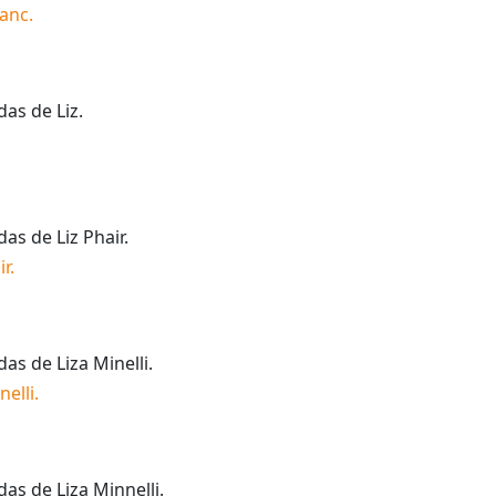
ranc
.
idas de
Liz
.
idas de
Liz Phair
.
ir
.
idas de
Liza Minelli
.
nelli
.
idas de
Liza Minnelli
.