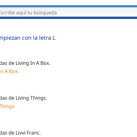
mpiezan con la letra
L
idas de
Living In A Box
.
In A Box
.
idas de
Living Things
.
 Things
.
idas de
Livvi Franc
.