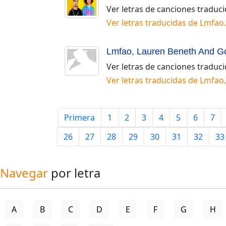
Ver letras de canciones traduc
Ver letras traducidas de
Lmfao
.
Lmfao, Lauren Beneth And G
Ver letras de canciones traduc
Ver letras traducidas de
Lmfao,
Primera
1
2
3
4
5
6
7
26
27
28
29
30
31
32
33
Navegar
por letra
A
B
C
D
E
F
G
H