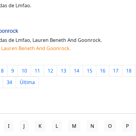
idas de
Lmfao
.
oonrock
idas de
Lmfao, Lauren Beneth And Goonrock
.
 Lauren Beneth And Goonrock
.
8
9
10
11
12
13
14
15
16
17
18
34
Última
I
J
K
L
M
N
O
P