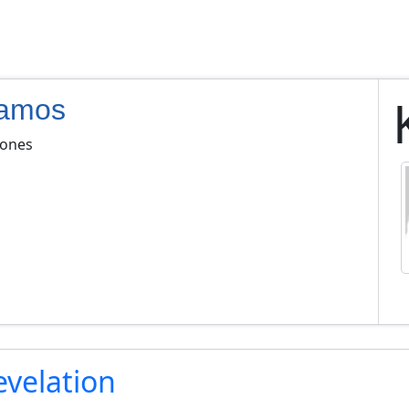
aamos
iones
evelation