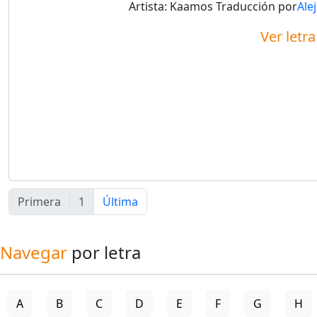
Artista:
Kaamos
Traducción por
Ale
Ver letr
Primera
1
Última
Navegar
por letra
A
B
C
D
E
F
G
H