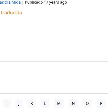
jandra Mida
| Publicado
17 years ago
a traducida
I
J
K
L
M
N
O
P