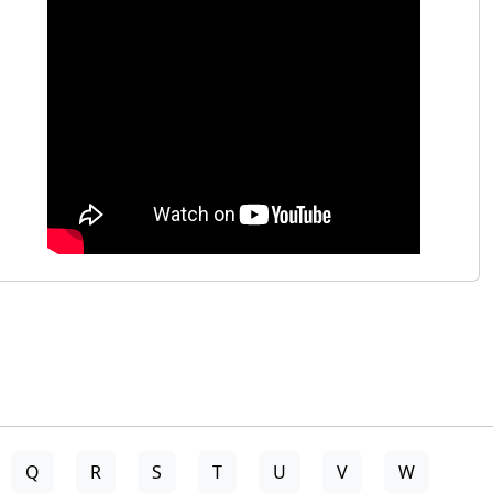
Q
R
S
T
U
V
W