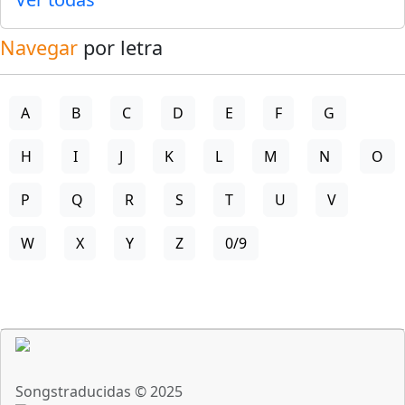
Navegar
por letra
A
B
C
D
E
F
G
H
I
J
K
L
M
N
O
P
Q
R
S
T
U
V
W
X
Y
Z
0/9
Songstraducidas © 2025