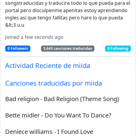
songstraducidas y traducire todo lo que pueda para el
portal pero disculpenme apenitas estoy aprendiendo
ingles asi que tengo fallitas pero hare lo que pueda
&lt;3 u.u
Joined
a few seconds ago
0
Followers
5,643
canciones traducidas
0
Following
Actividad Reciente de
miida
Canciones traducidas por
miida
Bad religion
-
Bad Religion (Theme Song)
Bette midler
-
Do You Want To Dance?
Deniece williams
-
I Found Love