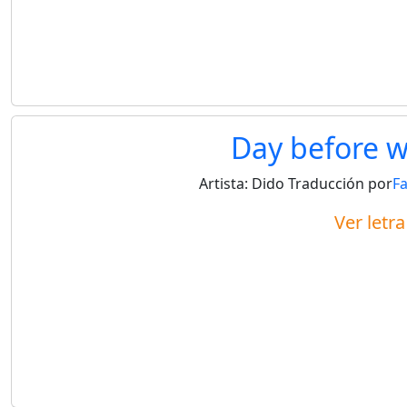
Day before w
Artista:
Dido
Traducción por
F
Ver letr