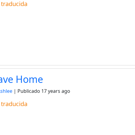
a traducida
eave Home
Ashlee
| Publicado
17 years ago
a traducida