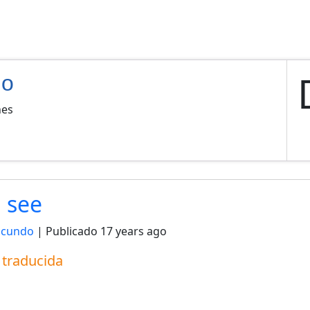
do
nes
i see
acundo
| Publicado
17 years ago
a traducida