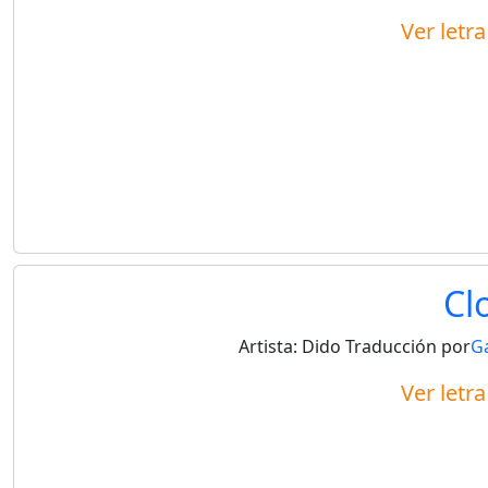
Ver letr
Cl
Artista:
Dido
Traducción por
G
Ver letr