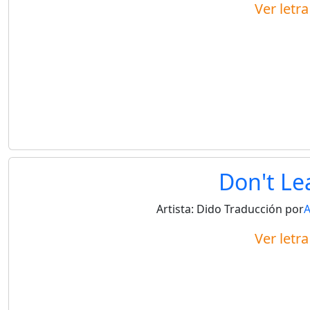
Ver letr
Don't L
Artista:
Dido
Traducción por
Ver letr