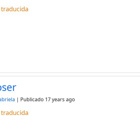
a traducida
oser
abriela
| Publicado
17 years ago
a traducida