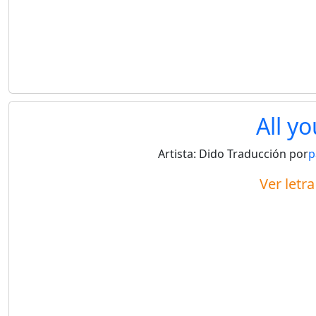
All y
Artista:
Dido
Traducción por
p
Ver letr