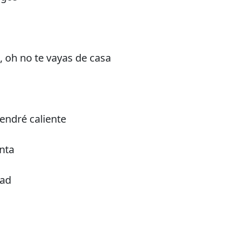
, oh no te vayas de casa
tendré caliente
anta
dad