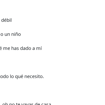
 débil
mo un niño
é me has dado a mí
odo lo qué necesito.
, oh no te vayas de casa