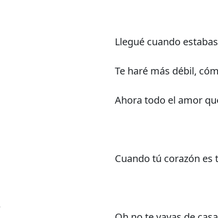
Llegué cuando estabas
Te haré más débil, có
Ahora todo el amor qu
Cuando tú corazón es t
e
Oh no te vayas de casa