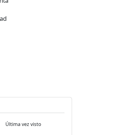
anta
dad
Última vez visto