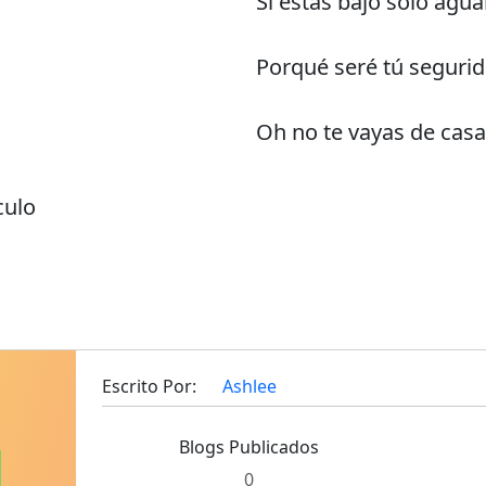
Sí estás bajo sólo agu
Porqué seré tú seguri
Oh no te vayas de casa
culo
Escrito Por:
Ashlee
Blogs Publicados
0