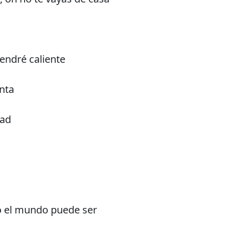
tendré caliente
anta
dad
do el mundo puede ser