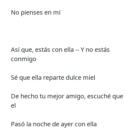
No pienses en mí
Así que, estás con ella -- Y no estás
conmigo
Sé que ella reparte dulce miel
De hecho tu mejor amigo, escuché que
el
Pasó la noche de ayer con ella