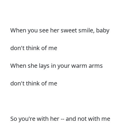
When you see her sweet smile, baby
don't think of me
When she lays in your warm arms
don't think of me
So you're with her -- and not with me