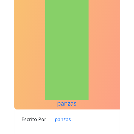
panzas
Escrito Por:
panzas