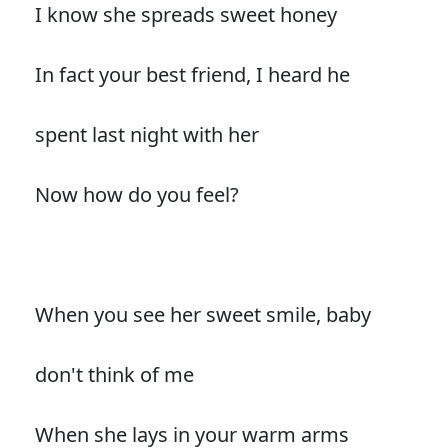
I know she spreads sweet honey
In fact your best friend, I heard he
spent last night with her
Now how do you feel?
When you see her sweet smile, baby
don't think of me
When she lays in your warm arms