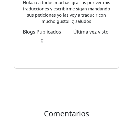
Holaaa a todos muchas gracias por ver mis
traducciones y escribirme sigan mandando
sus peticiones yo las voy a traducir con
mucho gusto!! :) saludos
Blogs Publicados
Última vez visto
0
Comentarios