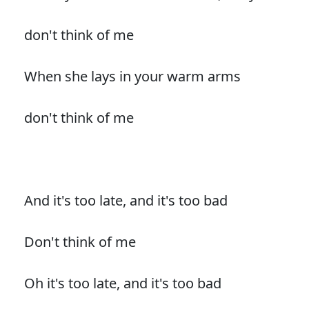
don't think of me
When she lays in your warm arms
don't think of me
And it's too late, and it's too bad
Don't think of me
Oh it's too late, and it's too bad