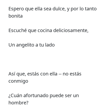
Espero que ella sea dulce, y por lo tanto
bonita
Escuché que cocina deliciosamente,
Un angelito a tu lado
Así que, estás con ella -- no estás
conmigo
¿Cuán afortunado puede ser un
hombre?