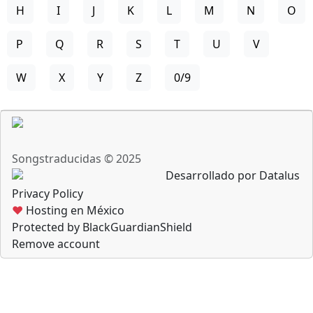
H
I
J
K
L
M
N
O
P
Q
R
S
T
U
V
W
X
Y
Z
0/9
Songstraducidas © 2025
Desarrollado por Datalus
Privacy Policy
♥
Hosting en México
Protected by BlackGuardianShield
Remove account