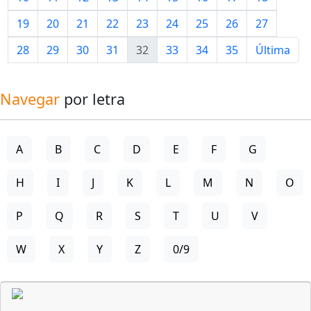
19
20
21
22
23
24
25
26
27
28
29
30
31
32
33
34
35
Última
Navegar
por letra
A
B
C
D
E
F
G
H
I
J
K
L
M
N
O
P
Q
R
S
T
U
V
W
X
Y
Z
0/9