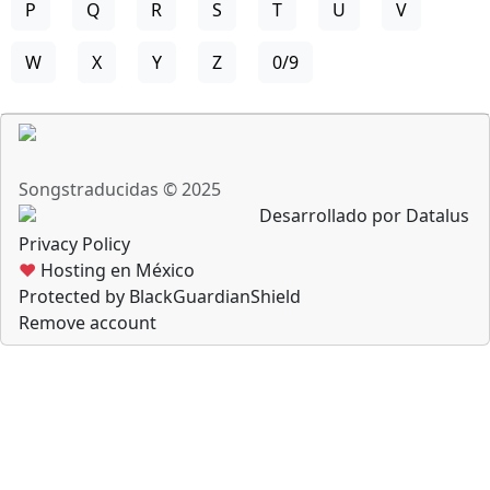
P
Q
R
S
T
U
V
W
X
Y
Z
0/9
Songstraducidas © 2025
Desarrollado por Datalus
Privacy Policy
♥
Hosting en México
Protected by BlackGuardianShield
Remove account